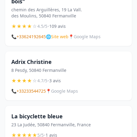
bois"
chemin des Arguillères, 19 La Vall.
des Moulins, 50840 Fermanville
★
★
★
★
☆
•
4.5/5
109 avis
📞
+33624192645
🌐
Site web
📍
Google Maps
Adrix Christine
8 Pesdy, 50840 Fermanville
★
★
★
★
☆
•
4.7/5
3 avis
📞
+33233544725
📍
Google Maps
La bicyclette bleue
23 La Judée, 50840 Fermanville, France
★
★
★
★
★
•
5/5
1 avis