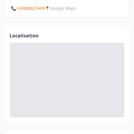
📞
+33688625489
📍
Google Maps
Localisation