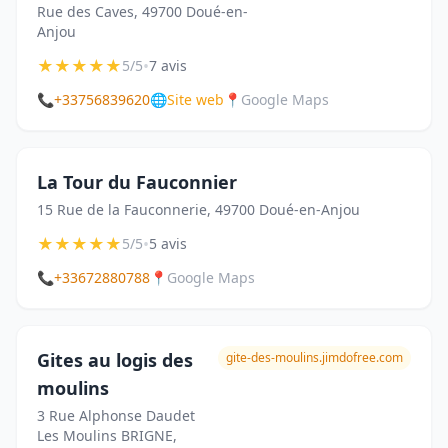
Rue des Caves, 49700 Doué-en-
Anjou
★
★
★
★
★
•
5/5
7 avis
📞
+33756839620
🌐
Site web
📍
Google Maps
La Tour du Fauconnier
15 Rue de la Fauconnerie, 49700 Doué-en-Anjou
★
★
★
★
★
•
5/5
5 avis
📞
+33672880788
📍
Google Maps
Gites au logis des
gite-des-moulins.jimdofree.com
moulins
3 Rue Alphonse Daudet
Les Moulins BRIGNE,