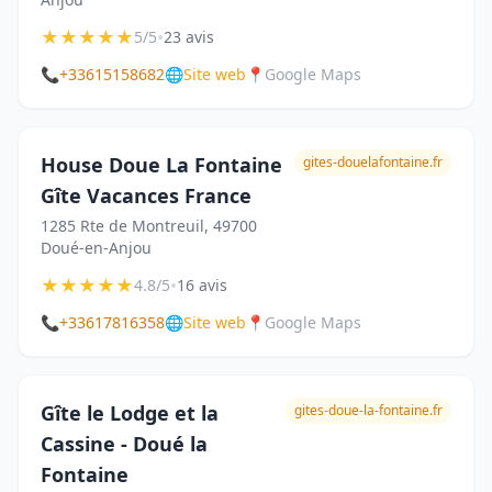
★
★
★
★
★
•
5/5
23 avis
📞
+33615158682
🌐
Site web
📍
Google Maps
House Doue La Fontaine
gites-douelafontaine.fr
Gîte Vacances France
1285 Rte de Montreuil, 49700
Doué-en-Anjou
★
★
★
★
★
•
4.8/5
16 avis
📞
+33617816358
🌐
Site web
📍
Google Maps
Gîte le Lodge et la
gites-doue-la-fontaine.fr
Cassine - Doué la
Fontaine