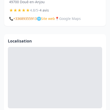
49700 Doué-en-Anjou
★
★
★
★
★
•
4.8/5
4 avis
📞
+33689355913
🌐
Site web
📍
Google Maps
Localisation