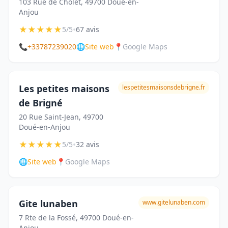
103 Rue de Cholet, 49700 Doué-en-
Anjou
★
★
★
★
★
•
5/5
67 avis
📞
+33787239020
🌐
Site web
📍
Google Maps
Les petites maisons
lespetitesmaisonsdebrigne.fr
de Brigné
20 Rue Saint-Jean, 49700
Doué-en-Anjou
★
★
★
★
★
•
5/5
32 avis
🌐
Site web
📍
Google Maps
Gite lunaben
www.gitelunaben.com
7 Rte de la Fossé, 49700 Doué-en-
Anjou