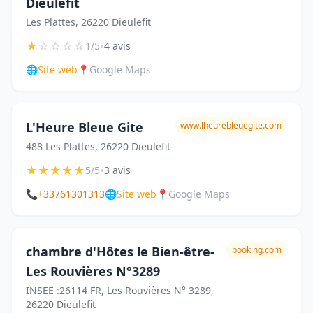
Dieulefit
Les Plattes, 26220 Dieulefit
★
☆
☆
☆
☆
•
1/5
4 avis
🌐
Site web
📍
Google Maps
L'Heure Bleue Gite
www.lheurebleuegite.com
488 Les Plattes, 26220 Dieulefit
★
★
★
★
★
•
5/5
3 avis
📞
+33761301313
🌐
Site web
📍
Google Maps
chambre d'Hôtes le Bien-être-
booking.com
Les Rouvières N°3289
INSEE :26114 FR, Les Rouvières N° 3289,
26220 Dieulefit