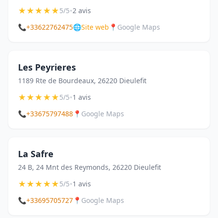
★
★
★
★
★
•
5/5
2 avis
📞
+33622762475
🌐
Site web
📍
Google Maps
Les Peyrieres
1189 Rte de Bourdeaux, 26220 Dieulefit
★
★
★
★
★
•
5/5
1 avis
📞
+33675797488
📍
Google Maps
La Safre
24 B, 24 Mnt des Reymonds, 26220 Dieulefit
★
★
★
★
★
•
5/5
1 avis
📞
+33695705727
📍
Google Maps