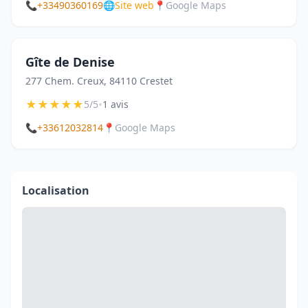
📞
+33490360169
🌐
Site web
📍
Google Maps
Gîte de Denise
277 Chem. Creux, 84110 Crestet
★
★
★
★
★
•
5/5
1 avis
📞
+33612032814
📍
Google Maps
Localisation