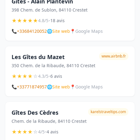
Gîtes - Alain Plantevin
398 Chem. de Sublon, 84110 Crestet
★
★
★
★
★
•
4.8/5
18 avis
📞
+33684120052
🌐
Site web
📍
Google Maps
Les Gîtes du Mazet
www.airbnb.fr
350 Chem. de la Ribaude, 84110 Crestet
★
★
★
★
☆
•
4.3/5
6 avis
📞
+33771874957
🌐
Site web
📍
Google Maps
Gîtes Des Cèdres
karelstraveltips.com
Chem. de la Ribaude, 84110 Crestet
★
★
★
★
☆
•
4/5
4 avis