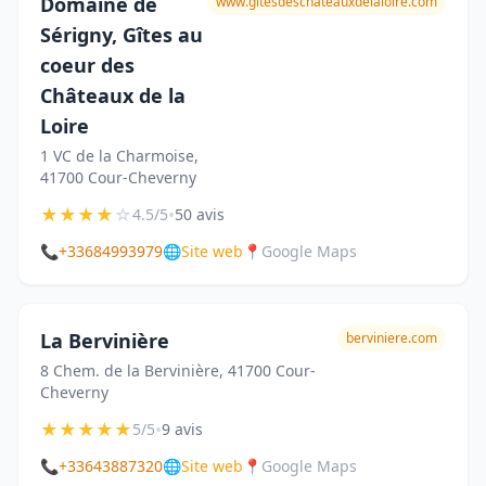
Domaine de
www.gitesdeschateauxdelaloire.com
Sérigny, Gîtes au
coeur des
Châteaux de la
Loire
1 VC de la Charmoise,
41700 Cour-Cheverny
★
★
★
★
☆
•
4.5/5
50 avis
📞
+33684993979
🌐
Site web
📍
Google Maps
La Bervinière
berviniere.com
8 Chem. de la Bervinière, 41700 Cour-
Cheverny
★
★
★
★
★
•
5/5
9 avis
📞
+33643887320
🌐
Site web
📍
Google Maps