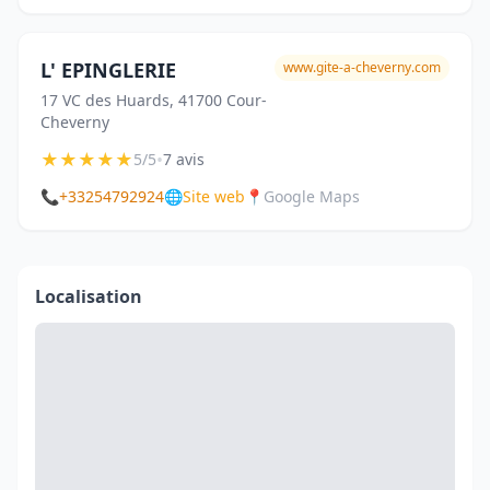
L' EPINGLERIE
www.gite-a-cheverny.com
17 VC des Huards, 41700 Cour-
Cheverny
★
★
★
★
★
•
5/5
7 avis
📞
+33254792924
🌐
Site web
📍
Google Maps
Localisation