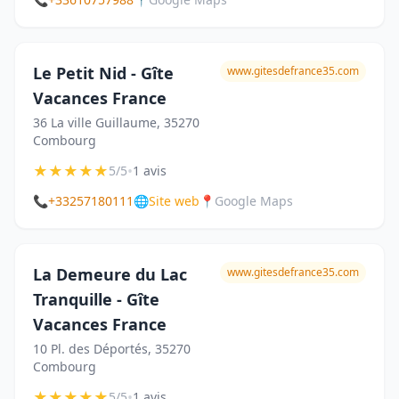
Le Petit Nid - Gîte
www.gitesdefrance35.com
Vacances France
36 La ville Guillaume, 35270
Combourg
★
★
★
★
★
•
5/5
1 avis
📞
+33257180111
🌐
Site web
📍
Google Maps
La Demeure du Lac
www.gitesdefrance35.com
Tranquille - Gîte
Vacances France
10 Pl. des Déportés, 35270
Combourg
★
★
★
★
★
•
5/5
1 avis