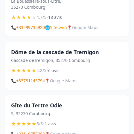
La Bouessière-sous-Litré,
35270 Combourg
★
★
★
★
☆
•
4.7/5
18 avis
📞
+33299735920
🌐
Site web
📍
Google Maps
Dôme de la cascade de Tremigon
Cascade deTremigon, 35270 Combourg
★
★
★
★
★
•
4.8/5
6 avis
📞
+33781145794
📍
Google Maps
Gîte du Tertre Odie
5, 35270 Combourg
★
★
★
★
★
•
5/5
1 avis
📞
+33610757988
📍
Google Maps