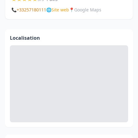
📞
+33257180111
🌐
Site web
📍
Google Maps
Localisation