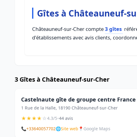
Gîtes à Châteauneuf-su
Châteauneuf-sur-Cher compte
3 gîtes
référe
d'établissements avec avis clients, coordonné
3 Gîtes à Châteauneuf-sur-Cher
Castelnaute gîte de groupe centre France
1 Rue de la Halle, 18190 Châteauneuf-sur-Cher
★
★
★
★
☆
•
4.3/5
44 avis
📞
+33640057702
🌐
Site web
📍
Google Maps