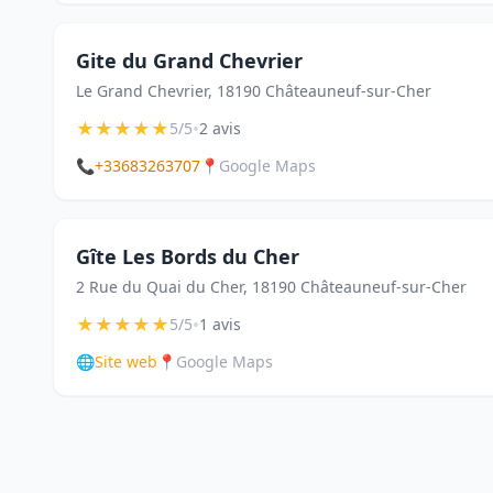
Gite du Grand Chevrier
Le Grand Chevrier, 18190 Châteauneuf-sur-Cher
★
★
★
★
★
•
5/5
2 avis
📞
+33683263707
📍
Google Maps
Gîte Les Bords du Cher
2 Rue du Quai du Cher, 18190 Châteauneuf-sur-Cher
★
★
★
★
★
•
5/5
1 avis
🌐
Site web
📍
Google Maps