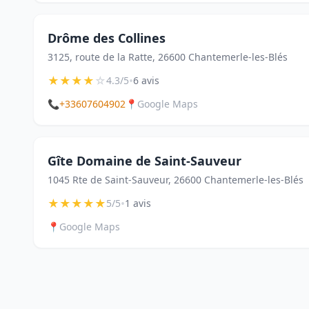
Drôme des Collines
3125, route de la Ratte, 26600 Chantemerle-les-Blés
★
★
★
★
☆
•
4.3/5
6 avis
📞
+33607604902
📍
Google Maps
Gîte Domaine de Saint-Sauveur
1045 Rte de Saint-Sauveur, 26600 Chantemerle-les-Blés
★
★
★
★
★
•
5/5
1 avis
📍
Google Maps