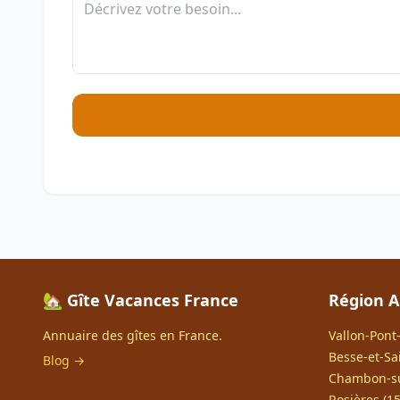
🏡 Gîte Vacances France
Région A
Annuaire des gîtes en France.
Vallon-Pont-
Besse-et-Sa
Blog →
Chambon-su
Rosières (15