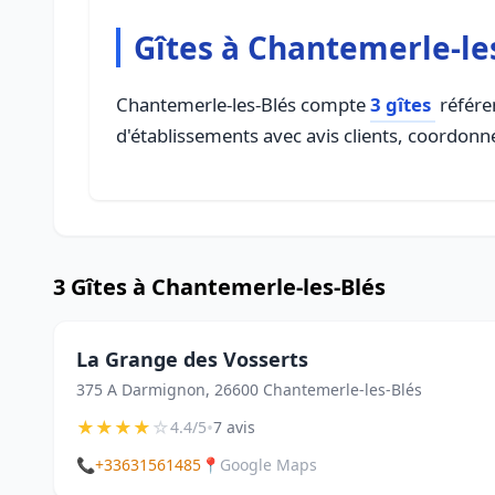
Gîtes à Chantemerle-le
Chantemerle-les-Blés compte
3 gîtes
référen
d'établissements avec avis clients, coordonné
3 Gîtes à Chantemerle-les-Blés
La Grange des Vosserts
375 A Darmignon, 26600 Chantemerle-les-Blés
★
★
★
★
☆
•
4.4/5
7 avis
📞
+33631561485
📍
Google Maps