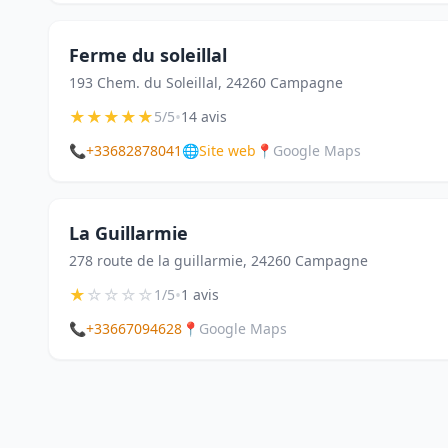
Ferme du soleillal
193 Chem. du Soleillal, 24260 Campagne
★
★
★
★
★
•
5/5
14 avis
📞
+33682878041
🌐
Site web
📍
Google Maps
La Guillarmie
278 route de la guillarmie, 24260 Campagne
★
☆
☆
☆
☆
•
1/5
1 avis
📞
+33667094628
📍
Google Maps