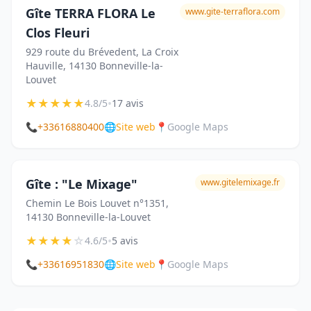
Gîte TERRA FLORA Le
www.gite-terraflora.com
Clos Fleuri
929 route du Brévedent, La Croix
Hauville, 14130 Bonneville-la-
Louvet
★
★
★
★
★
•
4.8/5
17 avis
📞
+33616880400
🌐
Site web
📍
Google Maps
Gîte : "Le Mixage"
www.gitelemixage.fr
Chemin Le Bois Louvet n°1351,
14130 Bonneville-la-Louvet
★
★
★
★
☆
•
4.6/5
5 avis
📞
+33616951830
🌐
Site web
📍
Google Maps