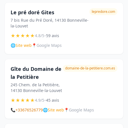
Le pré doré Gites
lepredore.com
7 bis Rue du Pré Doré, 14130 Bonneville-
la-Louvet
★
★
★
★
★
•
4.8/5
59 avis
🌐
Site web
📍
Google Maps
Gîte du Domaine de
domaine-de-la-petitiere.com.es
la Petitière
245 Chem. de la Petitière,
14130 Bonneville-la-Louvet
★
★
★
★
★
•
4.9/5
45 avis
📞
+33676526779
🌐
Site web
📍
Google Maps