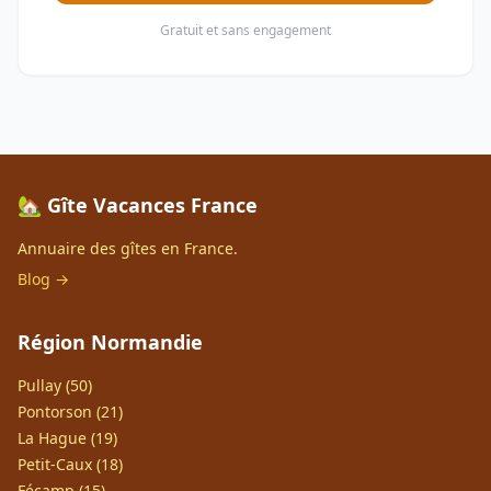
Gratuit et sans engagement
🏡 Gîte Vacances France
Annuaire des gîtes en France.
Blog →
Région Normandie
Pullay (50)
Pontorson (21)
La Hague (19)
Petit-Caux (18)
Fécamp (15)