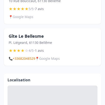
10 Rue Boucicaut, 61130 Bellême
★
★
★
★
★
•
5/5
7 avis
📍
Google Maps
Gîte Le Bellesme
Pl. Liégeard, 61130 Bellême
★
★
★
★
☆
•
4/5
1 avis
📞
+33682048529
📍
Google Maps
Localisation