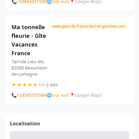
📞
+33663331530
🌐
Site web
📍
Google Maps
Ma tonnelle
www.gites-de-france-tarn-et-garonne.com
fleurie - Gîte
Vacances
France
Tarride Lieu-dit,
82500 Beaumont-
de-Lomagne
★
★
★
★
★
•
5/5
2 avis
📞
+33565755564
🌐
Site web
📍
Google Maps
Localisation