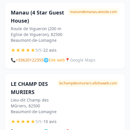
Manau (4 Star Guest
maisondemanau.wixsite.com
House)
Route de Vigueron (200 m
Eglise de Vigueron), 82500
Beaumont-de-Lomagne
★
★
★
★
★
•
5/5
22 avis
📞
+33620122355
🌐
Site web
📍
Google Maps
LE CHAMP DES
lechampdesmuriers.ellohaweb.com
MURIERS
Lieu-dit Champ des
Mûriers, 82500
Beaumont-de-Lomagne
★
★
★
★
★
•
5/5
10 avis