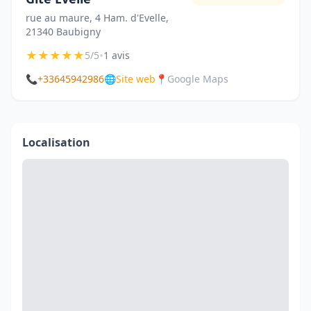
rue au maure, 4 Ham. d'Evelle,
21340 Baubigny
★
★
★
★
★
•
5/5
1 avis
📞
+33645942986
🌐
Site web
📍
Google Maps
Localisation