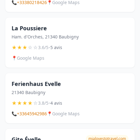
📞
+33380218426
📍
Google Maps
La Poussiere
Ham. d'Orches, 21340 Baubigny
★
★
★
☆
☆
•
3.6/5
5 avis
📍
Google Maps
Ferienhaus Evelle
21340 Baubigny
★
★
★
★
☆
•
3.8/5
4 avis
📞
+33645942986
📍
Google Maps
Gite Évelle
mialovestotravel.com