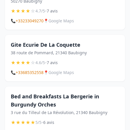
50270 Baubigny
★
★
★
★
☆
•
4.7/5
7 avis
📞
+33233049270
📍
Google Maps
Gite Ecurie De La Coquette
38 route de Pommard, 21340 Baubigny
★
★
★
★
☆
•
4.6/5
7 avis
📞
+33685352558
📍
Google Maps
Bed and Breakfasts La Bergerie in
Burgundy Orches
3 rue du Tilleul de La Révolution, 21340 Baubigny
★
★
★
★
★
•
5/5
6 avis