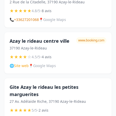
2 Rue de la Citadelle, 37190 Azay-le-Rideau
★
★
★
★
★
•
4.8/5
8 avis
📞
+33627201068
📍
Google Maps
Azay le rideau centre ville
www.booking.com
37190 Azay-le-Rideau
★
★
★
★
☆
•
4.5/5
4 avis
🌐
Site web
📍
Google Maps
Gite Azay le rideau les petites
marguerites
27 Av. Adélaïde Riche, 37190 Azay-le-Rideau
★
★
★
★
★
•
5/5
2 avis