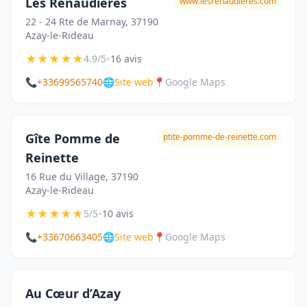
Les Renaudières
www.lesrenaudieres.com
22 - 24 Rte de Marnay, 37190
Azay-le-Rideau
★
★
★
★
★
•
4.9/5
16 avis
📞
+33699565740
🌐
Site web
📍
Google Maps
Gîte Pomme de
ptite-pomme-de-reinette.com
Reinette
16 Rue du Village, 37190
Azay-le-Rideau
★
★
★
★
★
•
5/5
10 avis
📞
+33670663405
🌐
Site web
📍
Google Maps
Au Cœur d’Azay