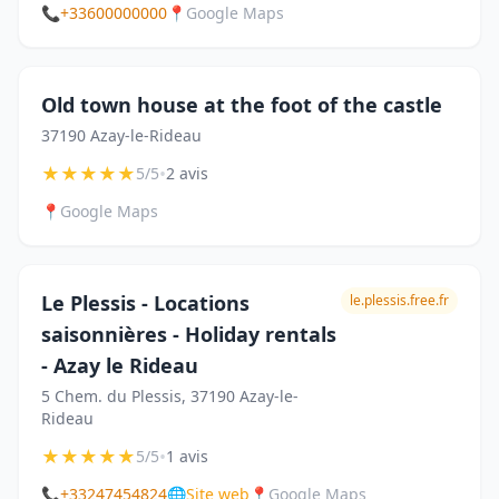
📞
+33600000000
📍
Google Maps
Old town house at the foot of the castle
37190 Azay-le-Rideau
★
★
★
★
★
•
5/5
2 avis
📍
Google Maps
Le Plessis - Locations
le.plessis.free.fr
saisonnières - Holiday rentals
- Azay le Rideau
5 Chem. du Plessis, 37190 Azay-le-
Rideau
★
★
★
★
★
•
5/5
1 avis
📞
+33247454824
🌐
Site web
📍
Google Maps