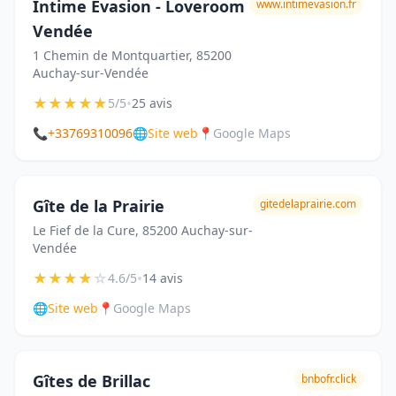
Intime Evasion - Loveroom
www.intimevasion.fr
Vendée
1 Chemin de Montquartier, 85200
Auchay-sur-Vendée
★
★
★
★
★
•
5/5
25 avis
📞
+33769310096
🌐
Site web
📍
Google Maps
Gîte de la Prairie
gitedelaprairie.com
Le Fief de la Cure, 85200 Auchay-sur-
Vendée
★
★
★
★
☆
•
4.6/5
14 avis
🌐
Site web
📍
Google Maps
Gîtes de Brillac
bnbofr.click