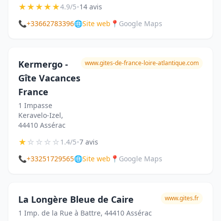
★
★
★
★
★
•
4.9/5
14 avis
📞
+33662783396
🌐
Site web
📍
Google Maps
Kermergo -
www.gites-de-france-loire-atlantique.com
Gîte Vacances
France
1 Impasse
Keravelo-Izel,
44410 Assérac
★
☆
☆
☆
☆
•
1.4/5
7 avis
📞
+33251729565
🌐
Site web
📍
Google Maps
La Longère Bleue de Caire
www.gites.fr
1 Imp. de la Rue à Battre, 44410 Assérac