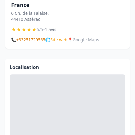
France
6 Ch. de la Falaise,
44410 Assérac
★
★
★
★
★
•
5/5
1 avis
📞
+33251729565
🌐
Site web
📍
Google Maps
Localisation