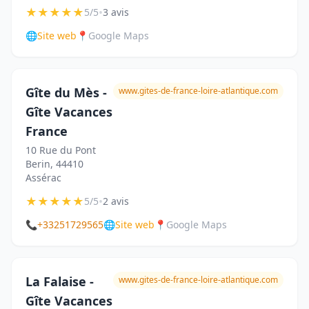
★
★
★
★
★
•
5/5
3 avis
🌐
Site web
📍
Google Maps
Gîte du Mès -
www.gites-de-france-loire-atlantique.com
Gîte Vacances
France
10 Rue du Pont
Berin, 44410
Assérac
★
★
★
★
★
•
5/5
2 avis
📞
+33251729565
🌐
Site web
📍
Google Maps
La Falaise -
www.gites-de-france-loire-atlantique.com
Gîte Vacances