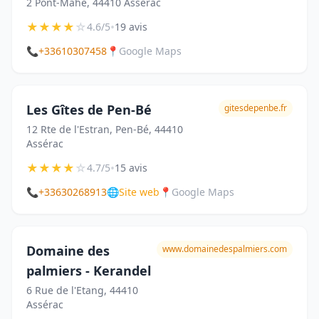
2 Pont-Mahe, 44410 Assérac
★
★
★
★
☆
•
4.6/5
19 avis
📞
+33610307458
📍
Google Maps
Les Gîtes de Pen-Bé
gitesdepenbe.fr
12 Rte de l'Estran, Pen-Bé, 44410
Assérac
★
★
★
★
☆
•
4.7/5
15 avis
📞
+33630268913
🌐
Site web
📍
Google Maps
Domaine des
www.domainedespalmiers.com
palmiers - Kerandel
6 Rue de l'Etang, 44410
Assérac