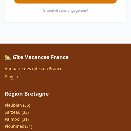
Gratuit et sans engagement
🏡 Gîte Vacances France
Annuaire des gîtes en France.
Blog →
Région Bretagne
Pleubian (35)
Sarzeau (33)
Paimpol (31)
Plouhinec (31)