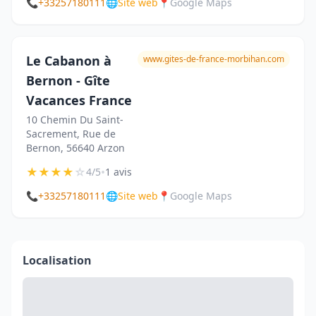
📞
+33257180111
🌐
Site web
📍
Google Maps
Le Cabanon à
www.gites-de-france-morbihan.com
Bernon - Gîte
Vacances France
10 Chemin Du Saint-
Sacrement, Rue de
Bernon, 56640 Arzon
★
★
★
★
☆
•
4/5
1 avis
📞
+33257180111
🌐
Site web
📍
Google Maps
Localisation