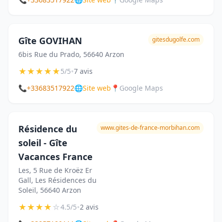
Gîte GOVIHAN
gitesdugolfe.com
6bis Rue du Prado, 56640 Arzon
★
★
★
★
★
•
5/5
7 avis
📞
+33683517922
🌐
Site web
📍
Google Maps
Résidence du
www.gites-de-france-morbihan.com
soleil - Gîte
Vacances France
Les, 5 Rue de Kroëz Er
Gall, Les Résidences du
Soleil, 56640 Arzon
★
★
★
★
☆
•
4.5/5
2 avis