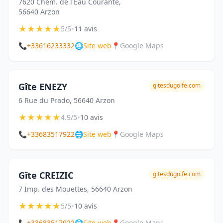
7620 Chem. de l'Eau Courante,
56640 Arzon
★
★
★
★
★
•
5/5
11 avis
📞
+33616233332
🌐
Site web
📍
Google Maps
Gîte ENEZY
gitesdugolfe.com
6 Rue du Prado, 56640 Arzon
★
★
★
★
★
•
4.9/5
10 avis
📞
+33683517922
🌐
Site web
📍
Google Maps
Gîte CREIZIC
gitesdugolfe.com
7 Imp. des Mouettes, 56640 Arzon
★
★
★
★
★
•
5/5
10 avis
📞
+33683517922
🌐
Site web
📍
Google Maps