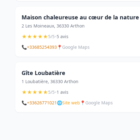
Maison chaleureuse au cœur de la nature
2 Les Moineaux, 36330 Arthon
★
★
★
★
★
•
5/5
5 avis
📞
+33685254393
📍
Google Maps
Gîte Loubatière
1 Loubatière, 36330 Arthon
★
★
★
★
★
•
5/5
1 avis
📞
+33626771021
🌐
Site web
📍
Google Maps