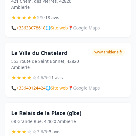
421 Chem. des Pierres, 42820
Ambierle
★
★
★
★
★
•
5/5
18 avis
📞
+33633078618
🌐
Site web
📍
Google Maps
La Villa du Chatelard
www.ambierle.fr
553 route de Saint Bonnet, 42820
Ambierle
★
★
★
★
☆
•
4.6/5
11 avis
📞
+33640124424
🌐
Site web
📍
Google Maps
Le Relais de la Place (gîte)
68 Grande Rue, 42820 Ambierle
★
★
★
☆
☆
•
3.6/5
5 avis