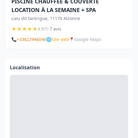
PISCINE CHAUFFÉE & COUVERTE
LOCATION À LA SEMAINE + SPA
Lieu dit tantrigue, 11170 Alzonne
★
★
★
★
★
•
4.9/5
7 avis
📞
+33622946046
🌐
Site web
📍
Google Maps
Localisation