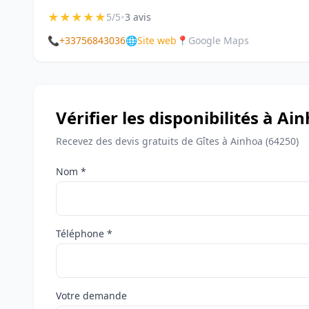
★
★
★
★
★
•
5/5
3 avis
📞
+33756843036
🌐
Site web
📍
Google Maps
Vérifier les disponibilités à Ai
Recevez des devis gratuits de Gîtes à Ainhoa (64250)
Nom *
Téléphone *
Votre demande