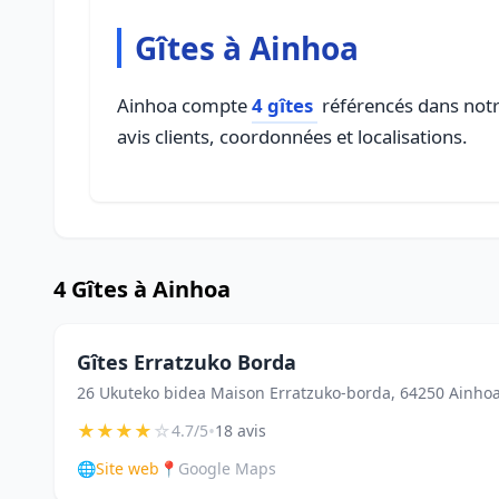
Gîtes à Ainhoa
Ainhoa compte
4 gîtes
référencés dans notre
avis clients, coordonnées et localisations.
4 Gîtes à Ainhoa
Gîtes Erratzuko Borda
26 Ukuteko bidea Maison Erratzuko-borda, 64250 Ainho
★
★
★
★
☆
•
4.7/5
18 avis
🌐
Site web
📍
Google Maps