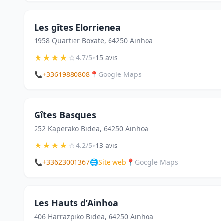
Les gîtes Elorrienea
1958 Quartier Boxate, 64250 Ainhoa
★
★
★
★
☆
•
4.7/5
15 avis
📞
+33619880808
📍
Google Maps
Gîtes Basques
252 Kaperako Bidea, 64250 Ainhoa
★
★
★
★
☆
•
4.2/5
13 avis
📞
+33623001367
🌐
Site web
📍
Google Maps
Les Hauts d’Ainhoa
406 Harrazpiko Bidea, 64250 Ainhoa