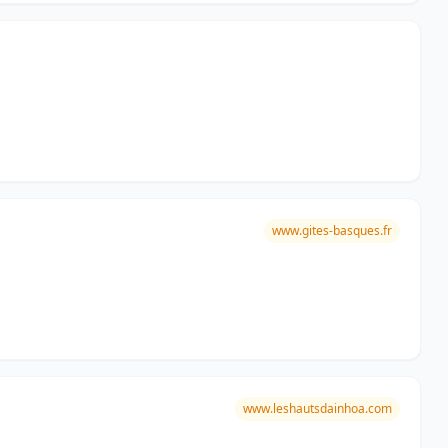
www.gites-basques.fr
www.leshautsdainhoa.com